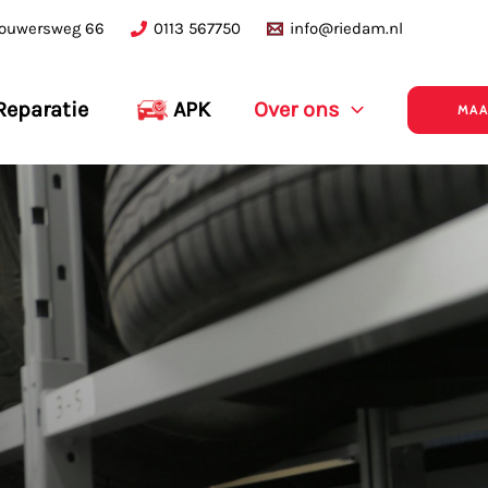
ouwersweg 66
0113 567750
info@riedam.nl
eparatie
APK
Over ons
MAA