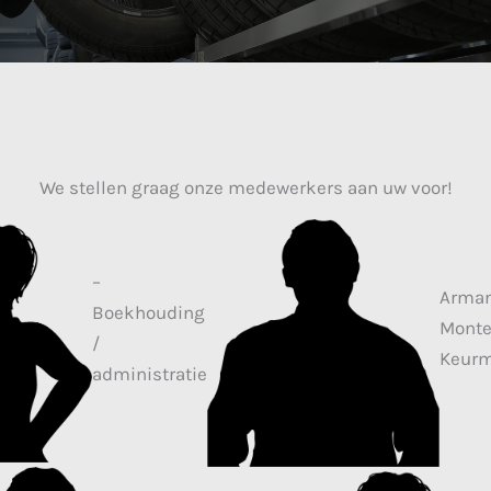
We stellen graag onze medewerkers aan uw voor!
–
Arman
Boekhouding
Monte
/
Keurm
administratie