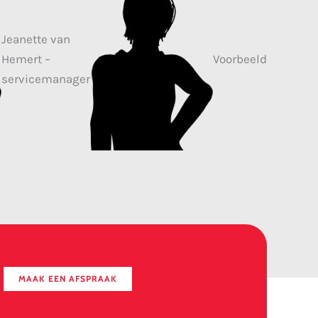
Jeanette van
Hemert –
Voorbeeld
servicemanager
MAAK EEN AFSPRAAK