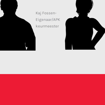
Kaj Fossen-
Eigenaar/APK
keurmeester