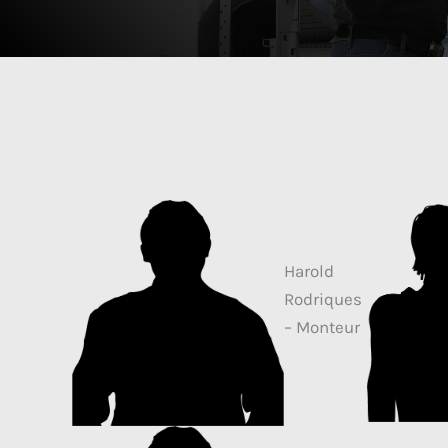
Harold
Rodriques
– Monteur