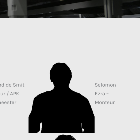
d de Smit –
Selomon
ur / APK
Ezra –
eester
Monteur