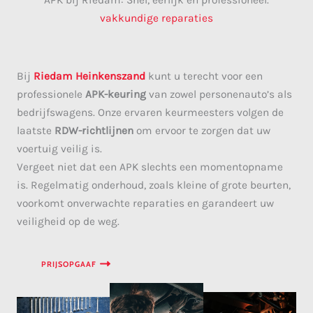
APK bij Riedam: Snel, eerlijk en professioneel.
vakkundige reparaties
Bij
Riedam Heinkenszand
kunt u terecht voor een
professionele
APK-keuring
van zowel personenauto’s als
bedrijfswagens. Onze ervaren keurmeesters volgen de
laatste
RDW-richtlijnen
om ervoor te zorgen dat uw
voertuig veilig is.
Vergeet niet dat een APK slechts een momentopname
is. Regelmatig onderhoud, zoals kleine of grote beurten,
voorkomt onverwachte reparaties en garandeert uw
veiligheid op de weg.
PRIJSOPGAAF