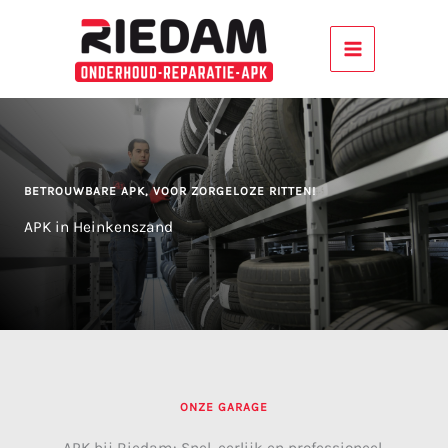
Ga
naar
de
inhoud
BETROUWBARE APK, VOOR ZORGELOZE RITTEN!
APK in Heinkenszand
ONZE GARAGE