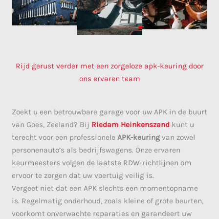
Rijd gerust verder met een zorgeloze apk-keuring door
ons ervaren team
Zoekt u een betrouwbare garage voor uw APK in de buurt
van Goes, Zeeland? Bij
Riedam Heinkenszand
kunt u
terecht voor een professionele
APK-keuring
van zowel
personenauto’s als bedrijfswagens. Onze ervaren
keurmeesters volgen de laatste RDW-richtlijnen om
ervoor te zorgen dat uw voertuig veilig is.
Vergeet niet dat een APK slechts een momentopname
is. Regelmatig onderhoud, zoals kleine of grote beurten,
voorkomt onverwachte reparaties en garandeert uw